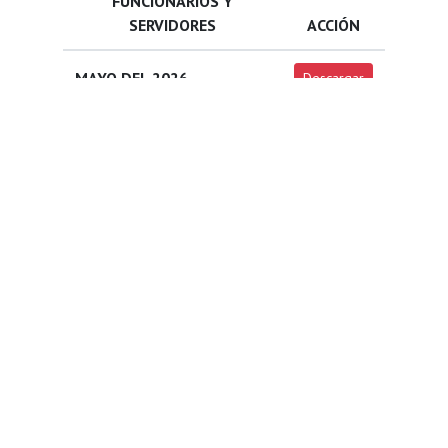
FUNCIONARIOS Y
SERVIDORES
ACCIÓN
MAYO DEL 2026
Descargar
JUNIO DEL 2026
Descargar
JULIO DEL 2026
Descargar
AGOSTO DEL 2026
Descargar
Mag. Hugo Huamaní Ferrel
Jefe de la Unidad de Recursos Humanos